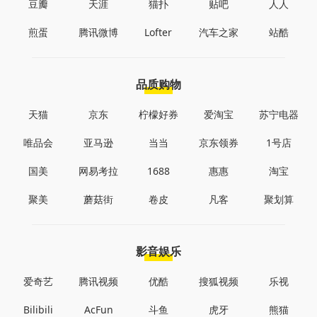
豆瓣
天涯
猫扑
贴吧
人人
煎蛋
腾讯微博
Lofter
汽车之家
站酷
品质购物
天猫
京东
柠檬好券
爱淘宝
苏宁电器
唯品会
亚马逊
当当
京东领券
1号店
国美
网易考拉
1688
惠惠
淘宝
聚美
蘑菇街
卷皮
凡客
聚划算
影音娱乐
爱奇艺
腾讯视频
优酷
搜狐视频
乐视
Bilibili
AcFun
斗鱼
虎牙
熊猫