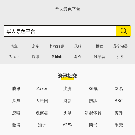
华人最色平台
淘宝
京东
柠檬好券
天猫
携程
苏宁电器
Zaker
腾讯
Bilibili
斗鱼
唯品会
知乎
资讯社交
腾讯
Zaker
澎湃
36氪
网易
凤凰
人民网
财新
搜狐
BBC
虎嗅
观察者
头条
新浪体育
虎扑
微博
知乎
V2EX
简书
果壳